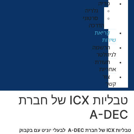
מדיה
גלריה
סרטוני
הדרכה
קריאת
שירות
הרשמה
לניוזלטר
תעודת
אחריות
צור
קשר
טבליות ICX של חברת
A-DEC
טבליות ICX של חברת A-DEC לבעלי יוניט עם בקבוק